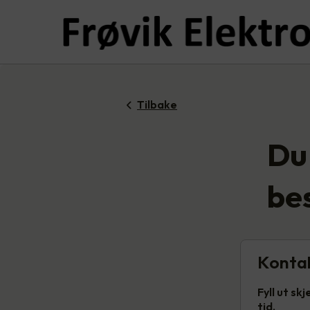
Tilbake
Du 
bes
Konta
Fyll ut s
tid.