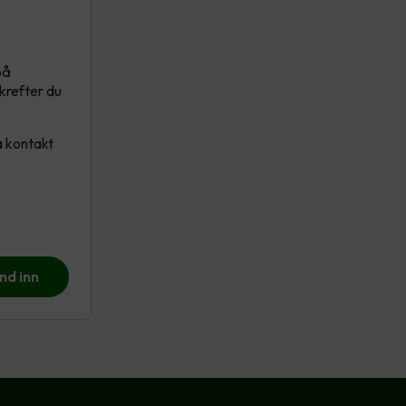
på
ekrefter du
a kontakt
nd inn