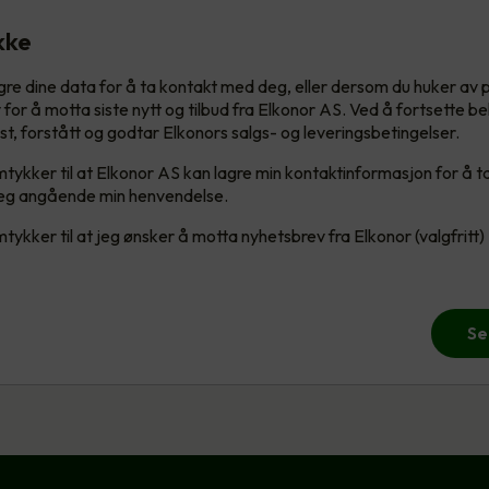
kke
lagre dine data for å ta kontakt med deg, eller dersom du huker av 
for å motta siste nytt og tilbud fra Elkonor AS. Ved å fortsette b
est, forstått og godtar Elkonors salgs- og leveringsbetingelser.
tykker til at Elkonor AS kan lagre min kontaktinformasjon for å t
g angående min henvendelse.
tykker til at jeg ønsker å motta nyhetsbrev fra Elkonor (valgfritt)
Se