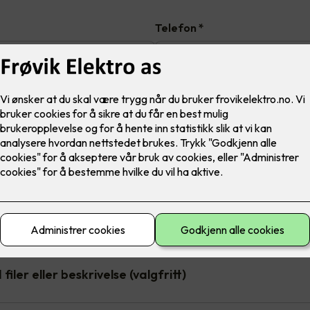
Telefon
*
Adresse
*
Postnummer
*
filer eller beskrivelse (valgfritt)