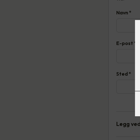
Navn
*
E-post
*
Sted
*
Legg ved 