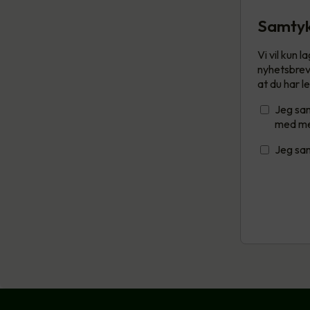
Samty
Vi vil kun 
nyhetsbrev 
at du har l
Jeg sam
med me
Jeg sam