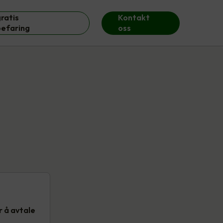
ratis
Kontakt
befaring
oss
 å avtale