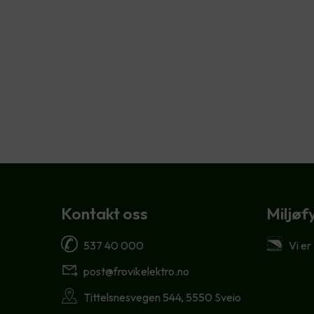
Kontakt oss
Miljøf
537 40 000
Vi er
post@frovikelektro.no
Tittelsnesvegen 544, 5550 Sveio