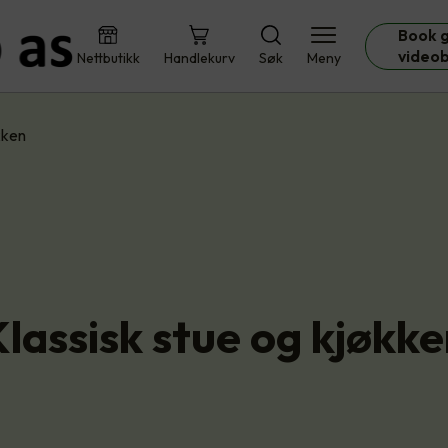
Book g
video
Nettbutikk
Handlekurv
Søk
Meny
kken
lassisk stue og kjøkk