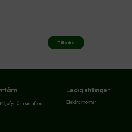
Tilbake
yrtårn
Ledig stillinger
Elektro montør
 Miljøfyrtårn sertifisert