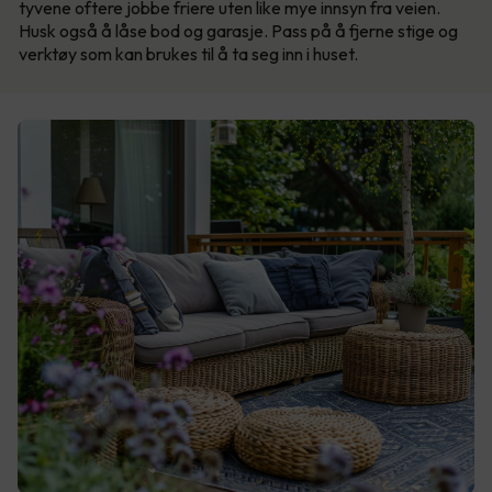
tyvene oftere jobbe friere uten like mye innsyn fra veien.
Husk også å låse bod og garasje. Pass på å fjerne stige og
verktøy som kan brukes til å ta seg inn i huset.