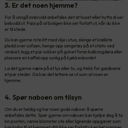
3. Er det noen hjemme?
For å unngå innbrudd anbefales det at huset eller hytta di ser
bebodd ut. Pass på at boligen ikke ser forlatt ut, når du ikke
er til stede.
Du kan gjerne rote litt med vilje i stua, slenge et krøllete
pledd over sofaen, henge opp sengetøy på et stativ ved
vinduet, legg et par sokker på gulvet foran balkongdøra eller
plassere en kaffekopp synlig på kjøkkenbordet.
La det gjerne være på et lys eller to, og trekk for gardinene
et par steder. Da kan det lettere se ut som at noen er
hjemme.
4. Spør naboen om tilsyn
Om du er heldig og har noen gode naboer å spørre
anbefales dette. Spør gjerne om naboen kan hjelpe deg å ta
inn posten, vanne blomster ute eller lignende oppgaver som
kan bidra til at hjemmet ditt ikke ser forlatt ut en hel sommer.