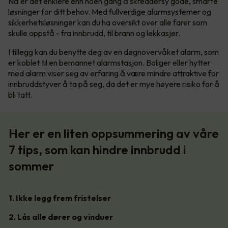
Nå er det enklere enn noen gang å skreddersy gode, smarte
løsninger for ditt behov. Med fullverdige alarmsystemer og
sikkerhetsløsninger kan du ha oversikt over alle farer som
skulle oppstå - fra innbrudd, til brann og lekkasjer.
I tillegg kan du benytte deg av en døgnovervåket alarm, som
er koblet til en bemannet alarmstasjon. Boliger eller hytter
med alarm viser seg av erfaring å være mindre attraktive for
innbruddstyver å ta på seg, da det er mye høyere risiko for å
bli tatt.
Her er en liten oppsummering av våre
7 tips, som kan hindre innbrudd i
sommer
1. Ikke legg frem fristelser
2. Lås alle dører og vinduer