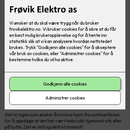
Det er ingen tvil om at det har vært en stor økning av
antall innbrudd de siste årene, både i bolig og hytter.
Politiet anbefaler tiltak før man reiser på ferie.
Mange innbrudd om sommeren
Det er ingen som ønsker å komme hjem fra sommerferien
for å oppdage at det har vært innbrudd i hjemmet sitt, eller
på hytta. Det er rett og slett et mareritt.