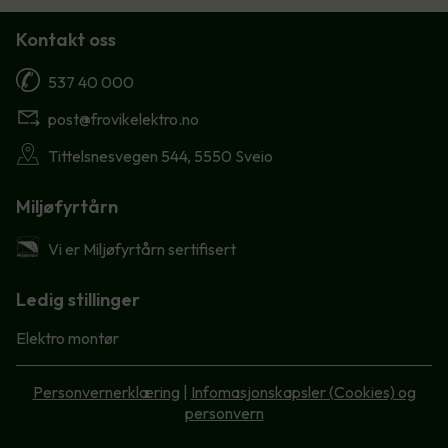
Kontakt oss
537 40 000
post@frovikelektro.no
Tittelsnesvegen 544, 5550 Sveio
Miljøfyrtårn
Vi er Miljøfyrtårn sertifisert
Ledig stillinger
Elektro montør
Personvernerklæring
|
Infomasjonskapsler (Cookies) og
personvern