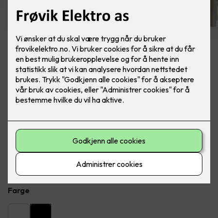
6 stk sorte LED downlights
rehab inkl. LED dimmer
Ferdig montert - Junistar ECO 2700 m/ LED
dimmer, fra SG Armaturen.
Flott LED downlight med 42 graders spredning og 30
graders vipp i to retninger til innendørs bruke, inkl. LED
dimmer. Inkludert montering.
Farge