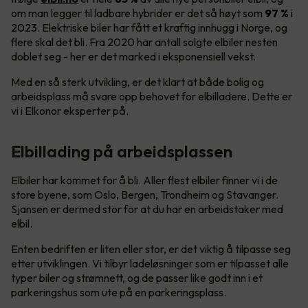
om man legger til ladbare hybrider er det så høyt som
97 %
i
2023
. Elektriske biler har fått et kraftig innhugg i Norge, og
flere skal det bli. Fra 2020 har antall solgte elbiler nesten
doblet seg - her er det marked i eksponensiell vekst.
Med en så sterk utvikling, er det klart at både bolig og
arbeidsplass må svare opp behovet for elbilladere. Dette er
vi i Elkonor eksperter på.
Elbillading på arbeidsplassen
Elbiler har kommet for å bli. Aller flest elbiler finner vi i de
store byene, som Oslo, Bergen, Trondheim og Stavanger.
Sjansen er dermed stor for at du har en arbeidstaker med
elbil.
Enten bedriften er liten eller stor, er det viktig å tilpasse seg
etter utviklingen. Vi tilbyr ladeløsninger som er tilpasset alle
typer biler og strømnett, og de passer like godt inn i et
parkeringshus som ute på en parkeringsplass.