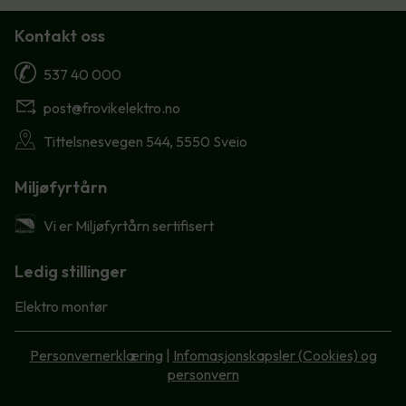
Kontakt oss
537 40 000
post@frovikelektro.no
Tittelsnesvegen 544, 5550 Sveio
Miljøfyrtårn
Vi er Miljøfyrtårn sertifisert
Ledig stillinger
Elektro montør
Personvernerklæring
|
Infomasjonskapsler (Cookies) og
personvern