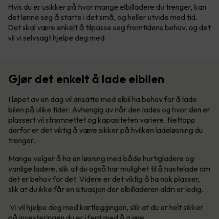
Hvis du er usikker på hvor mange elbilladere du trenger, kan
det lønne seg å starte i det små, og heller utvide med tid.
Det skal være enkelt å tilpasse seg fremtidens behov, og det
vil vi selvsagt hjelpe deg med.
Gjør det enkelt å lade elbilen
I løpet av en dag vil ansatte med elbil ha behov for å lade
bilen på ulike tider. Avhengig av når den lades og hvor den er
plassert vil strømnettet og kapasiteten variere. Nettopp
derfor er det viktig å være sikker på hvilken ladeløsning du
trenger.
Mange velger å ha en løsning med både hurtigladere og
vanlige ladere, slik at du også har mulighet til å hastelade om
det er behov for det. Videre er det viktig å ha nok plasser,
slik at du ikke får en situasjon der elbilladeren aldri er ledig.
Vi vil hjelpe deg med kartleggingen, slik at du er helt sikker
på investeringen du er i ferd med å gjøre.