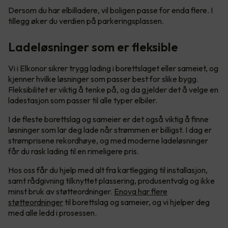
Dersom du har elbilladere, vil boligen passe for enda flere. I
tillegg øker du verdien på parkeringsplassen.
Ladeløsninger som er fleksible
Vi i Elkonor sikrer trygg lading i borettslaget eller sameiet, og
kjenner hvilke løsninger som passer best for slike bygg.
Fleksibilitet er viktig å tenke på, og da gjelder det å velge en
ladestasjon som passer til alle typer elbiler.
I de fleste borettslag og sameier er det også viktig å finne
løsninger som lar deg lade når strømmen er billigst. I dag er
strømprisene rekordhøye, og med moderne ladeløsninger
får du rask lading til en rimeligere pris.
Hos oss får du hjelp med alt fra kartlegging til installasjon,
samt rådgivning tilknyttet plassering, produsentvalg og ikke
minst bruk av støtteordninger.
Enova har flere
støtteordninger
til borettslag og sameier, og vi hjelper deg
med alle ledd i prosessen.