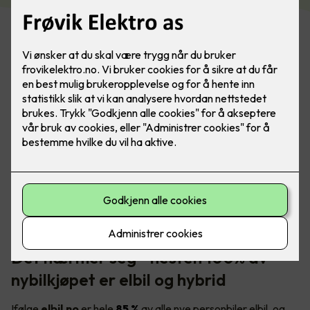
I Norge er det et stort, og voksende behov for tilgjengelige
elbilladere - både i borettslaget og på arbeidsplassen.
Foto: Marthe Thu (for Zaptec)
Det nærmer seg - nesten 100% av
nybilkjøpet er elbil og hybrid
Ifølge
elbil.no
er hele
85 %
av alle nye personbiler elbil, og