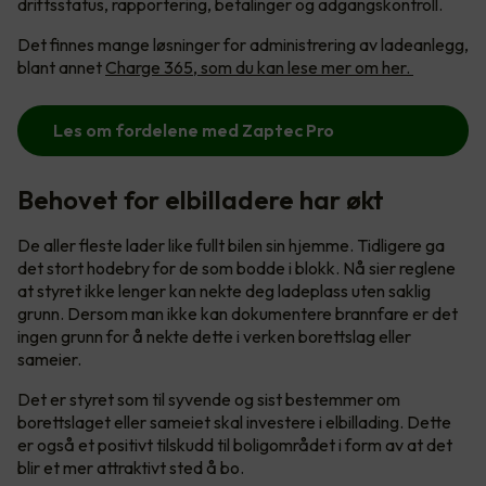
driftsstatus, rapportering, betalinger og adgangskontroll.
Det finnes mange løsninger for administrering av ladeanlegg,
blant annet
Charge 365, som du kan lese mer om her.
Les om fordelene med Zaptec Pro
Behovet for elbilladere har økt
De aller fleste lader like fullt bilen sin hjemme. Tidligere ga
det stort hodebry for de som bodde i blokk. Nå sier reglene
at styret ikke lenger kan nekte deg ladeplass uten saklig
grunn. Dersom man ikke kan dokumentere brannfare er det
ingen grunn for å nekte dette i verken borettslag eller
sameier.
Det er styret som til syvende og sist bestemmer om
borettslaget eller sameiet skal investere i elbillading. Dette
er også et positivt tilskudd til boligområdet i form av at det
blir et mer attraktivt sted å bo.