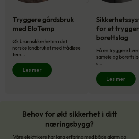
Tryggere gårdsbruk
Sikkerhetssy
med EloTemp
for et trygge
borettslag
Øk brannsikkerheten i det
norske landbruket med trådløse
Få en tryggere hverd
tem…
sameie og borettsla
s…
Les mer
Les mer
Behov for økt sikkerhet i ditt
næringsbygg?
Våre elektrikere har lang erfaring med både alarm og