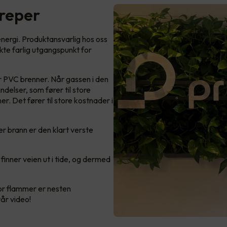
dreper
ergi. Produktansvarlig hos oss
kte farlig utgangspunkt for
r PVC brenner. Når gassen i den
delser, som fører til store
r. Det fører til store kostnader i
r brann er den klart verste
 finner veien ut i tide, og dermed
or flammer er nesten
vår video!