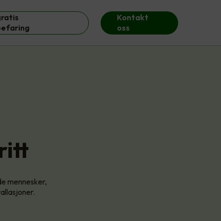
ratis
Kontakt
befaring
oss
itt
åde mennesker,
allasjoner.