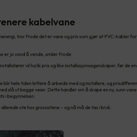
 renere kabelvane
rannenergi, tror Frode det er vane og pris som gjør at PVC-kabler for
 er jo vond å vende, smiler Frode.
nstallatører vil ha lik pris og like installasjonsegenskaper, før de e
blir hele tiden lettere å arbeide med og installere, og prisdifferen
 med slå ut begge veier. Dette handler om å skape en ny, sunn vane
sats i begynnelsen.
 allerede ute hos grossistene – og nå må de tas i bruk.