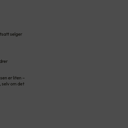
tsatt selger
ndrer
sen er liten –
, selv om det