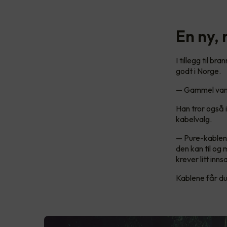
En ny,
I tillegg til b
godt i Norge.
— Gammel vane
Han tror også i
kabelvalg.
— Pure-kablene 
den kan til og
krever litt inn
Kablene får du