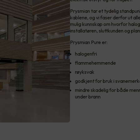
Prysmian tar et tydelig standpun
kablene, og vi faser derfor ut a
mulig kunnskap om hvorfor haloge
installatøren, sluttkunden og pla
Prysmian Pure er:
halogenfri
flammehemmende
røyksvak
godkjent for bruk i svaneme
mindre skadelig for både menn
under brann