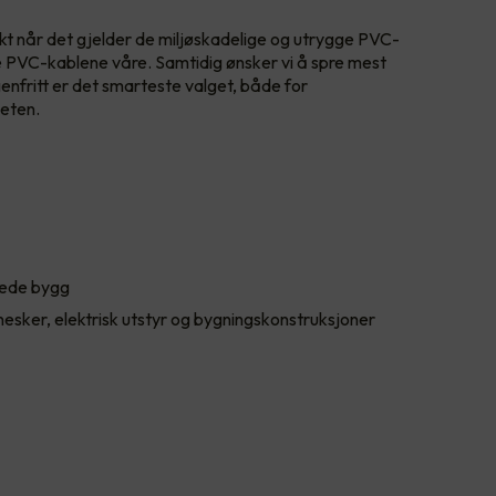
kt når det gjelder de miljøskadelige og utrygge PVC-
lle PVC-kablene våre. Samtidig ønsker vi å spre mest
nfritt er det smarteste valget, både for
neten.
rkede bygg
esker, elektrisk utstyr og bygningskonstruksjoner