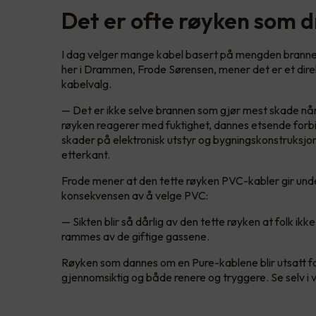
Det er ofte røyken som 
I dag velger mange kabel basert på mengden brannen
her i Drammen, Frode Sørensen, mener det er et dire
kabelvalg.
— Det er ikke selve brannen som gjør mest skade nå
røyken reagerer med fuktighet, dannes etsende forbin
skader på elektronisk utstyr og bygningskonstruksjone
etterkant.
Frode mener at den tette røyken PVC-kabler gir unde
konsekvensen av å velge PVC:
— Sikten blir så dårlig av den tette røyken at folk ikke
rammes av de giftige gassene.
Røyken som dannes om en Pure-kablene blir utsatt f
gjennomsiktig og både renere og tryggere. Se selv i 