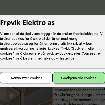
Prysmian Pure: En halogenfri,
Halogenfritt er
Fremtiden for kabler er halogenf
på hylla for godt. I Norge klamre
mer utrygge for mennesker, og m
elektrisk utstyr og for miljøet.