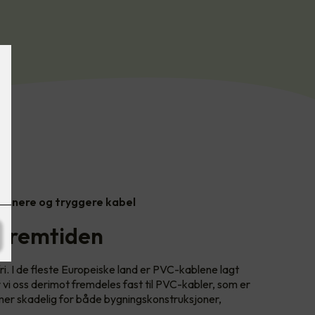
 renere og tryggere kabel
 fremtiden
ri. I de fleste Europeiske land er PVC-kablene lagt
r vi oss derimot fremdeles fast til PVC-kabler, som er
er skadelig for både bygningskonstruksjoner,