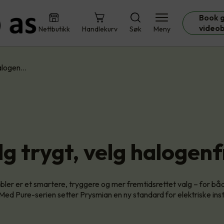
Book g
video
Nettbutikk
Handlekurv
Søk
Meny
halogen…
lg trygt, velg halogenfr
bler er et smartere, tryggere og mer fremtidsrettet valg – for b
 Med Pure-serien setter Prysmian en ny standard for elektriske inst