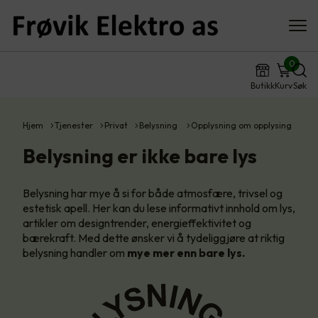
0
Butikk
Kurv
Søk
Hjem
Tjenester
Privat
Belysning
Opplysning om opplysing
Belysning er ikke bare lys
Belysning har mye å si for både atmosfære, trivsel og
estetisk apell. Her kan du lese informativt innhold om lys,
artikler om designtrender, energieffektivitet og
bærekraft. Med dette ønsker vi å tydeliggjøre at riktig
belysning handler om
mye
mer enn bare lys.