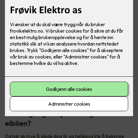
Skal du på norgesferie med elbil? Her er noen triks for å
forlenge rekkevidden, slik at du kan kjøre trollstigen uten
rekkeviddeangst.
Første gang du kjører langtur med
elbilen?
Da har du mye å glede deg til, og heldigvis lite å bekymre