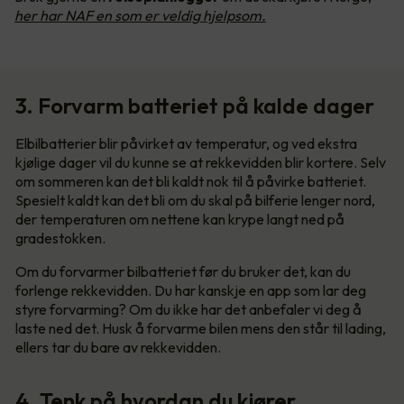
her har NAF en som er veldig hjelpsom.
3. Forvarm batteriet på kalde dager
Elbilbatterier blir påvirket av temperatur, og ved ekstra
kjølige dager vil du kunne se at rekkevidden blir kortere. Selv
om sommeren kan det bli kaldt nok til å påvirke batteriet.
Spesielt kaldt kan det bli om du skal på bilferie lenger nord,
der temperaturen om nettene kan krype langt ned på
gradestokken.
Om du forvarmer bilbatteriet før du bruker det, kan du
forlenge rekkevidden. Du har kanskje en app som lar deg
styre forvarming? Om du ikke har det anbefaler vi deg å
laste ned det. Husk å forvarme bilen mens den står til lading,
ellers tar du bare av rekkevidden.
4. Tenk på hvordan du kjører