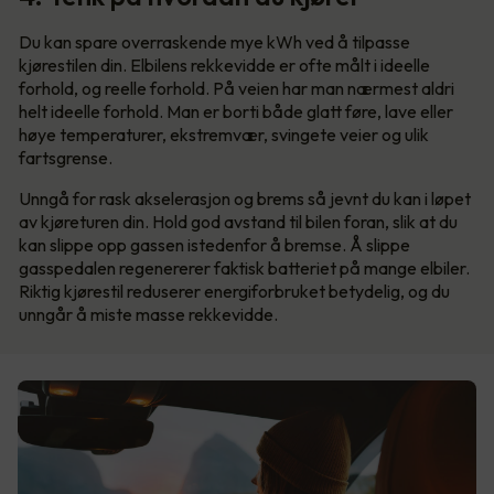
Du kan spare overraskende mye kWh ved å tilpasse
kjørestilen din. Elbilens rekkevidde er ofte målt i ideelle
forhold, og reelle forhold. På veien har man nærmest aldri
helt ideelle forhold. Man er borti både glatt føre, lave eller
høye temperaturer, ekstremvær, svingete veier og ulik
fartsgrense.
Unngå for rask akselerasjon og brems så jevnt du kan i løpet
av kjøreturen din. Hold god avstand til bilen foran, slik at du
kan slippe opp gassen istedenfor å bremse. Å slippe
gasspedalen regenererer faktisk batteriet på mange elbiler.
Riktig kjørestil reduserer energiforbruket betydelig, og du
unngår å miste masse rekkevidde.