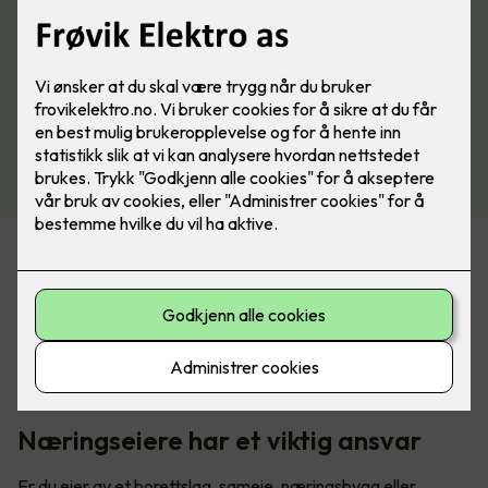
Økende krav om sertifiseringer
Det er et økende krav til å dokumentere kompetanse, og
stadig flere forsikringsselskaper, kommuner, og
bedriftseiere krever sertifiserte kontrollører iht. 405-3
næringskontroll og sertifisert el-kontrollforetak iht. 405-4.
Næringseiere har et viktig ansvar
Er du eier av et borettslag, sameie, næringsbygg eller