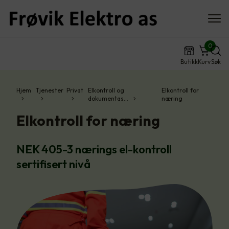
0
Butikk
Kurv
Søk
Hjem
Tjenester
Privat
Elkontroll og
Elkontroll for
dokumentas…
næring
Elkontroll for næring
NEK 405-3 nærings el-kontroll
sertifisert nivå