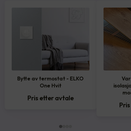
Bytte av termostat - ELKO
Var
One Hvit
isolasj
mo
Pris etter avtale
Pris