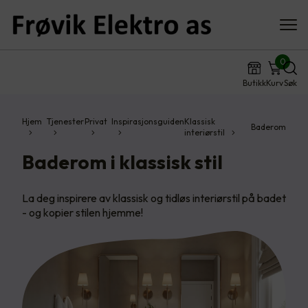
0
Butikk
Kurv
Søk
Hjem
Tjenester
Privat
Inspirasjonsguiden
Klassisk
Baderom
interiørstil
Baderom i klassisk stil
La deg inspirere av klassisk og tidløs interiørstil på badet
- og kopier stilen hjemme!