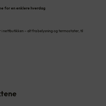
ne for en enklere hverdag
 i nettbutikken – alt fra belysning og termostater, til
ktene