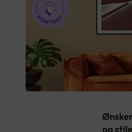
Ønsker
og stil