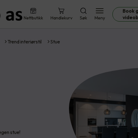
Book g
video
Nettbutikk
Handlekurv
Søk
Meny
Trend interiørstil
Stue
 egen stue!