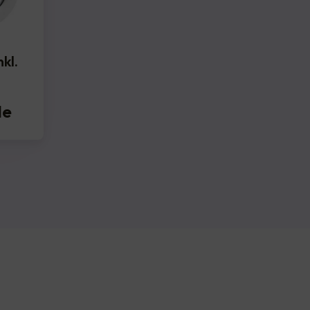
kl.
le