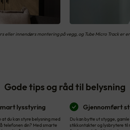
rs eller innendørs montering på vegg, og Tube Micro Track er e
Gode tips og råd til belysning
mart lysstyring
Gjennomført sti
u at du kan styre belysning med
Du kan bytte ut stygge, gamle
å telefonen din? Med smarte
stikkontakter og lysbrytere til