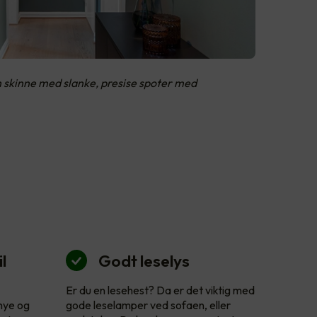
n skinne med slanke, presise spoter med
l
Godt leselys
Er du en lesehest? Da er det viktig med
 nye og
gode leselamper ved sofaen, eller