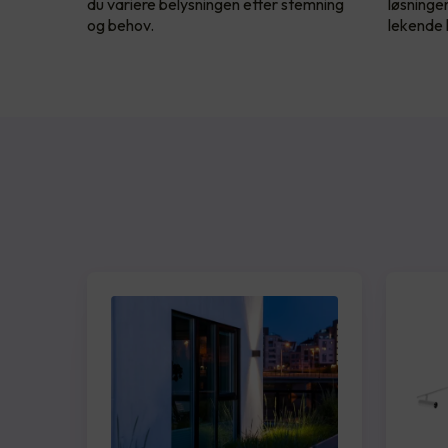
du variere belysningen etter stemning
løsninge
og behov.
lekende l