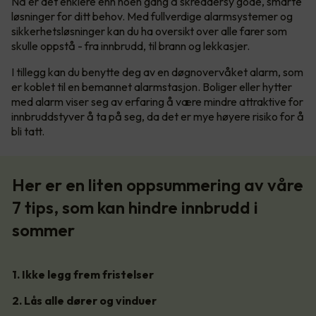
Nå er det enklere enn noen gang å skreddersy gode, smarte
løsninger for ditt behov. Med fullverdige alarmsystemer og
sikkerhetsløsninger kan du ha oversikt over alle farer som
skulle oppstå - fra innbrudd, til brann og lekkasjer.
I tillegg kan du benytte deg av en døgnovervåket alarm, som
er koblet til en bemannet alarmstasjon. Boliger eller hytter
med alarm viser seg av erfaring å være mindre attraktive for
innbruddstyver å ta på seg, da det er mye høyere risiko for å
bli tatt.
Her er en liten oppsummering av våre
7 tips, som kan hindre innbrudd i
sommer
1. Ikke legg frem fristelser
2. Lås alle dører og vinduer