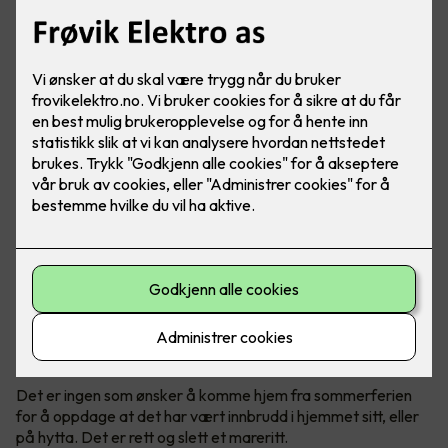
Det er ingen tvil om at det har vært en stor økning av
antall innbrudd de siste årene, både i bolig og hytter.
Politiet anbefaler tiltak før man reiser på ferie.
Mange innbrudd om sommeren
Det er ingen som ønsker å komme hjem fra sommerferien
for å oppdage at det har vært innbrudd i hjemmet sitt, eller
på hytta. Det er rett og slett et mareritt.