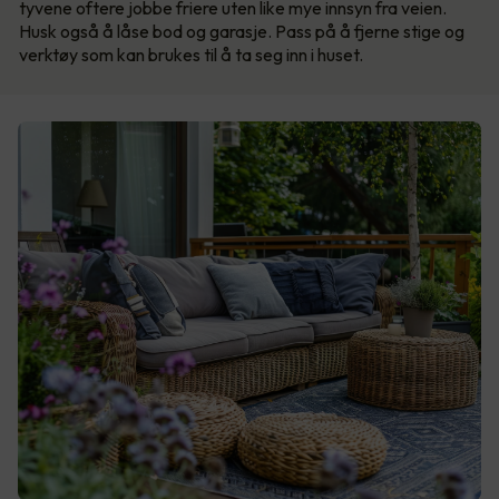
tyvene oftere jobbe friere uten like mye innsyn fra veien.
Husk også å låse bod og garasje. Pass på å fjerne stige og
verktøy som kan brukes til å ta seg inn i huset.