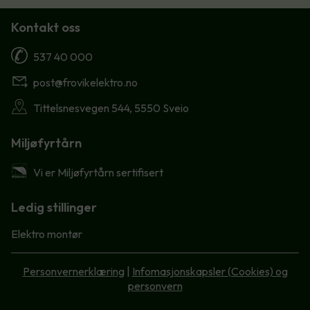
Kontakt oss
537 40 000
post@frovikelektro.no
Tittelsnesvegen 544, 5550 Sveio
Miljøfyrtårn
Vi er Miljøfyrtårn sertifisert
Ledig stillinger
Elektro montør
Personvernerklæring
|
Infomasjonskapsler (Cookies) og
personvern