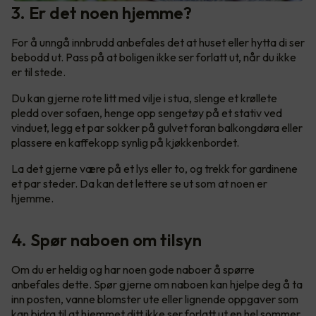
3. Er det noen hjemme?
For å unngå innbrudd anbefales det at huset eller hytta di ser
bebodd ut. Pass på at boligen ikke ser forlatt ut, når du ikke
er til stede.
Du kan gjerne rote litt med vilje i stua, slenge et krøllete
pledd over sofaen, henge opp sengetøy på et stativ ved
vinduet, legg et par sokker på gulvet foran balkongdøra eller
plassere en kaffekopp synlig på kjøkkenbordet.
La det gjerne være på et lys eller to, og trekk for gardinene
et par steder. Da kan det lettere se ut som at noen er
hjemme.
4. Spør naboen om tilsyn
Om du er heldig og har noen gode naboer å spørre
anbefales dette. Spør gjerne om naboen kan hjelpe deg å ta
inn posten, vanne blomster ute eller lignende oppgaver som
kan bidra til at hjemmet ditt ikke ser forlatt ut en hel sommer.