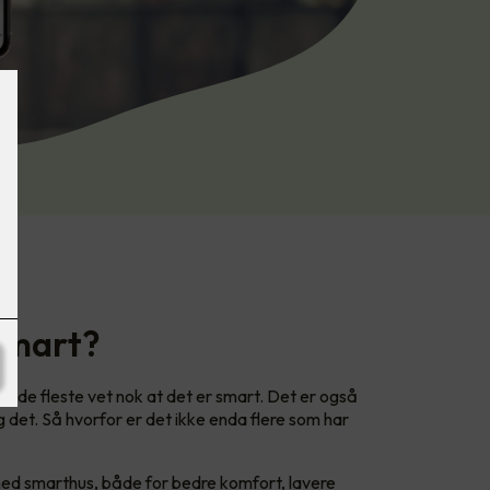
 smart?
og de fleste vet nok at det er smart. Det er også
det. Så hvorfor er det ikke enda flere som har
ed smarthus, både for bedre komfort, lavere