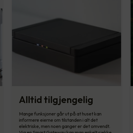
Alltid tilgjengelig
Mange funksjoner går ut på at huset kan
informere eierne om tilstanden i alt det
elektriske, men noen ganger er det omvendt.
Via en Smart Gateway kan man enkelt sjekke