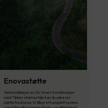
Enovastøtte
Ved installasjon av SG Smart i kombinasjon
med Tibber strømavtale kan du søke om
støtte fra Enova. Vi tilbyr et komplett system
som fyller alle kravene til pris- og effektstyrt