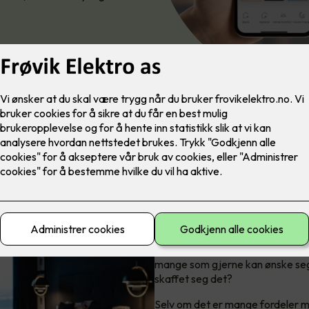
Er smart bolig
Joda, de fleste har hørt om det, 
mange som gjerne kan ønske seg 
skaffet seg det?
Selv om det er mange fordeler m