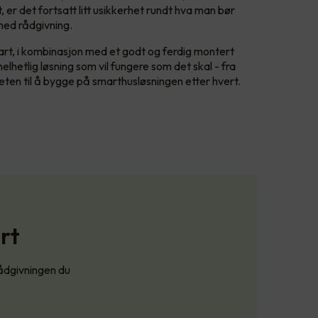
er det fortsatt litt usikkerhet rundt hva man bør
med rådgivning.
rt, i kombinasjon med et godt og ferdig montert
 helhetlig løsning som vil fungere som det skal - fra
gheten til å bygge på smarthusløsningen etter hvert.
rt
ådgivningen du