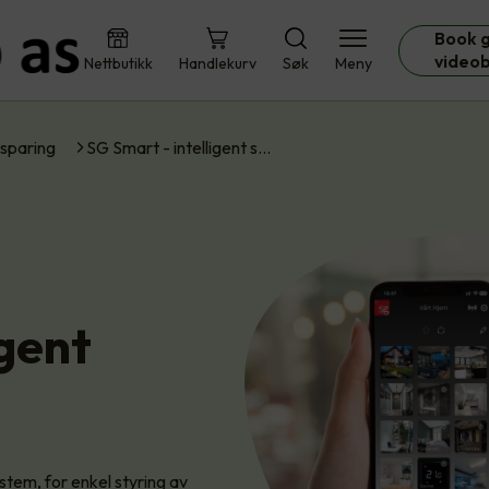
Book g
video
Nettbutikk
Handlekurv
Søk
Meny
sparing
SG Smart - intelligent s…
igent
tem, for enkel styring av