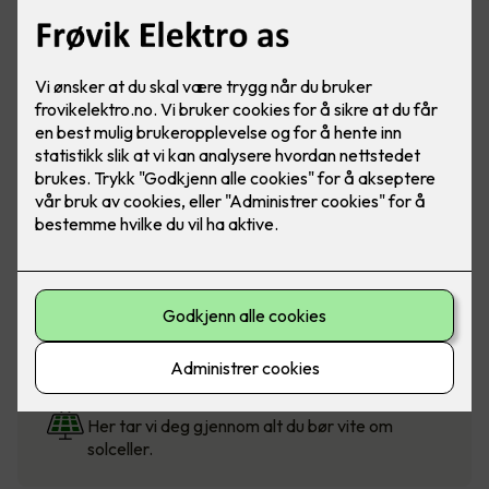
Solcellekalkulator
Beregn pris for solceller til bolig, fritidsbolig og
mindre næringsbygg.
Solcellestøtte fra Enova
Visste du at du kan få støtte når du velger
klimasmarte løsninger?
Hva er fordelene med solceller?
Her tar vi deg gjennom alt du bør vite om
solceller.