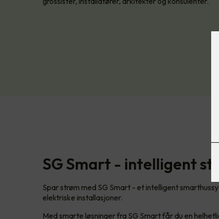
grossister, installatører, arkitekter og konsulenter.
SG Smart - intelligent st
Spar strøm med SG Smart - et intelligent smarthussys
elektriske installasjoner.
Med smarte løsninger fra SG Smart får du en helhetli