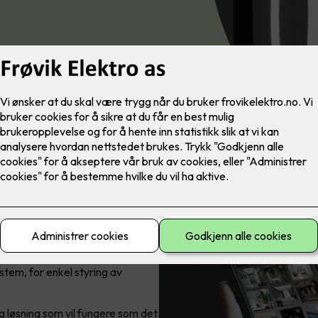
yring av boligen
tem, for enkel styring av
g løsning som vil fungere som det