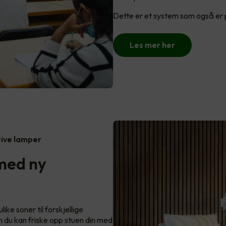
Dette er et system som også er pe
Les mer her
tive lamper
 med ny
ike soner til forskjellige
an du kan friske opp stuen din med