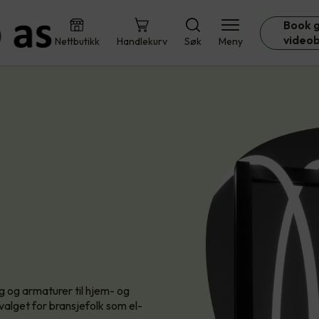
Book g
video
Nettbutikk
Handlekurv
Søk
Meny
 og armaturer til hjem- og
alget for bransjefolk som el-