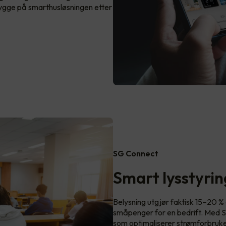
å bygge på smarthusløsningen etter
SG Connect
Smart lysstyri
Belysning utgjør faktisk 15–20 %
småpenger for en bedrift. Med SG 
som optimaliserer strømforbruke